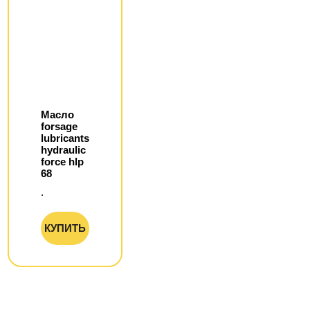
Масло
forsage
lubricants
hydraulic
force hlp
68
.
КУПИТЬ