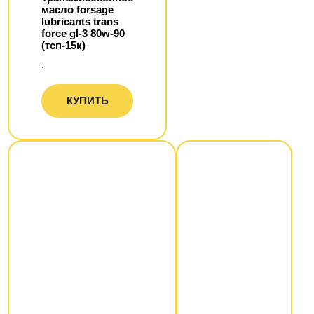
масло forsage
lubricants trans
force gl-3 80w-90
(тсп-15к)
.
КУПИТЬ