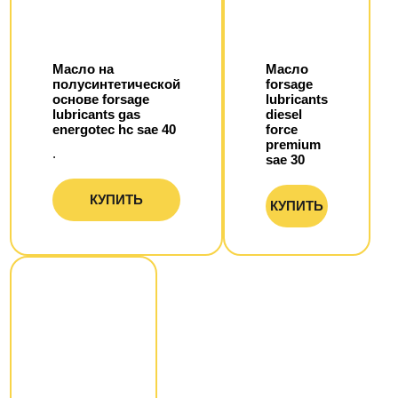
Масло на
Масло
полусинтетической
forsage
основе forsage
lubricants
lubricants gas
diesel
energotec hc sae 40
force
premium
.
sae 30
КУПИТЬ
КУПИТЬ