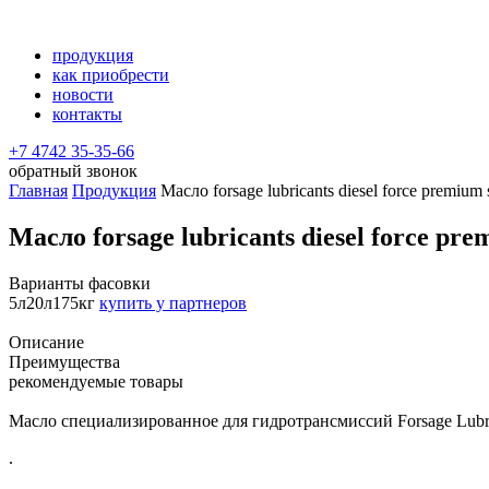
продукция
как приобрести
новости
контакты
+7 4742 35-35-66
обратный звонок
Главная
Продукция
Масло forsage lubricants diesel force premium 
Масло forsage lubricants diesel force pre
Варианты фасовки
5л
20л
175кг
купить у партнеров
Описание
Преимущества
рекомендуемые товары
Масло специализированное для гидротрансмиссий Fоrsаgе Lubr
.