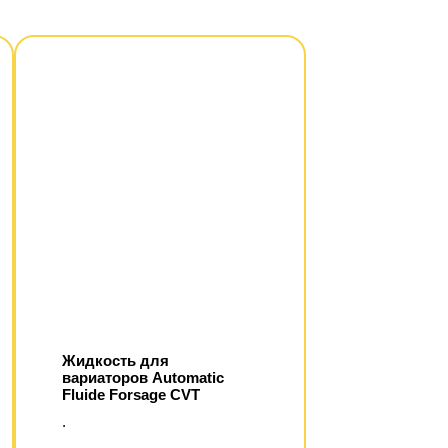
Жидкость для
вариаторов Automatic
Fluide Fоrsаgе СVТ
.