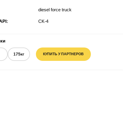
diesel force truck
API:
CK-4
вки
л
175кг
КУПИТЬ У ПАРТНЕРОВ