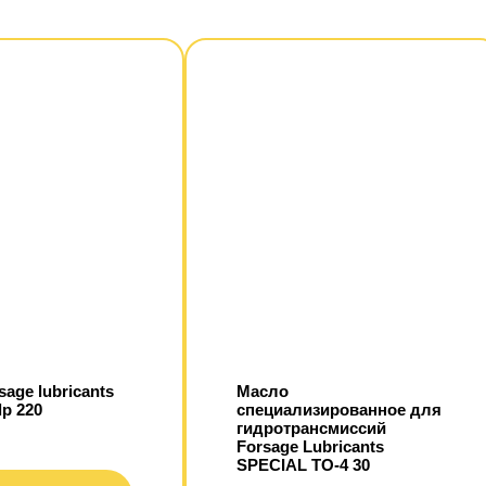
sage lubricants
Масло
lp 220
специализированное для
гидротрансмиссий
Fоrsаgе Lubricants
SPECIAL TO-4 30