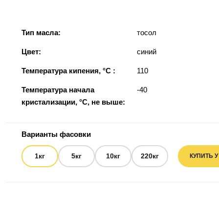
Тип масла:
тосол
Цвет:
синий
Температура кипения, °С :
110
Температура начала
-40
кристализации, °С, не выше:
Варианты фасовки
1кг
5кг
10кг
220кг
КУПИТЬ 