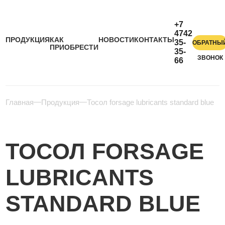
+7
4742
ПРОДУКЦИЯ
КАК
НОВОСТИ
КОНТАКТЫ
35-
ОБРАТНЫ
ПРИОБРЕСТИ
35-
ЗВОНОК
66
Главная
Продукция
Тосол forsage lubricants standard blue
ТОСОЛ FORSAGE
LUBRICANTS
STANDARD BLUE