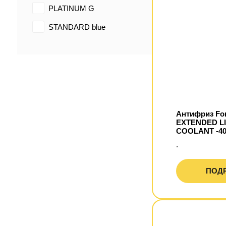
PLATINUM G
STANDARD blue
Антифриз For
EXTENDED LI
COOLANT -4
.
ПОД