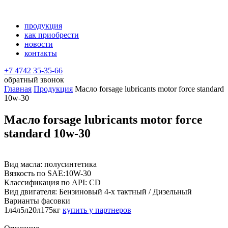
продукция
как приобрести
новости
контакты
+7 4742 35-35-66
обратный звонок
Главная
Продукция
Масло forsage lubricants motor force standard
10w-30
Масло forsage lubricants motor force
standard 10w-30
Вид масла:
полусинтетика
Вязкость по SAE:
10W-30
Классификация по API:
CD
Вид двигателя:
Бензиновый 4-х тактный / Дизельный
Варианты фасовки
1л
4л
5л
20л
175кг
купить у партнеров